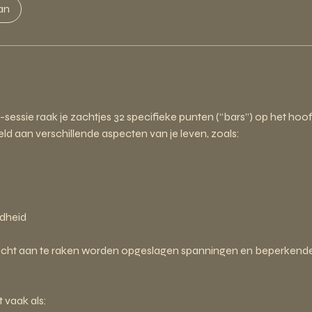
an
-sessie raak je zachtjes 32 specifieke punten (“bars”) op het ho
ld aan verschillende aspecten van je leven, zoals:
ndheid
licht aan te raken worden opgeslagen spanningen en beperken
 vaak als: