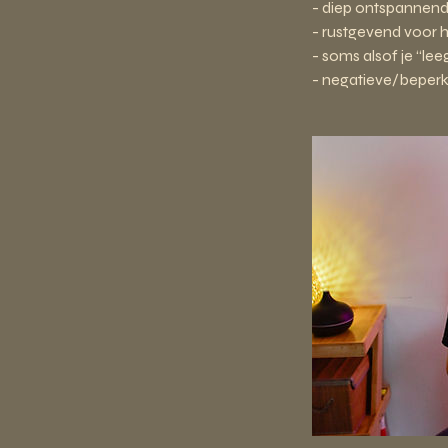
- diep ontspannend
- rustgevend voor 
- soms alsof je “lee
- negatieve/beper