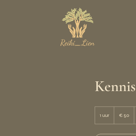
Kennis
50
euro
1 uur
1
€ 50
u
u