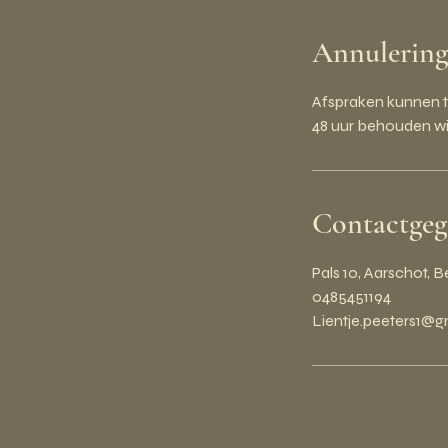
Annulering
Afspraken kunnen to
48 uur behouden wij
Contactgeg
Pals 10, Aarschot, 
0485451194
Lientje.peeters1@