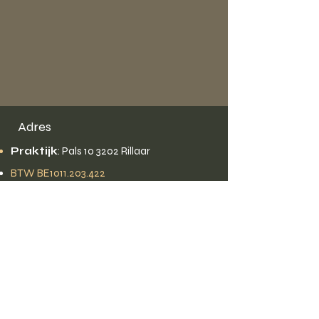
Adres
Praktijk
:
Pals 10 3202 Rillaar
BTW BE1011.203.422
Contact
Mail:
lientje.peeters1@gmail.com
Tel: 0485/45.11.94