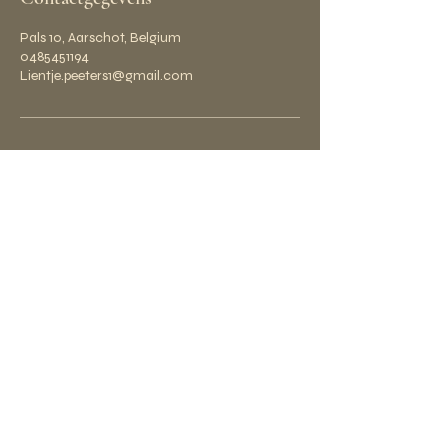
Pals 10, Aarschot, Belgium
0485451194
Lientje.peeters1@gmail.com
Adres
Praktijk
:
Pals 10 3202 Rillaar
BTW BE1011.203.422
Contact
Mail:
lientje.peeters1@gmail.com
Tel: 0485/45.11.94