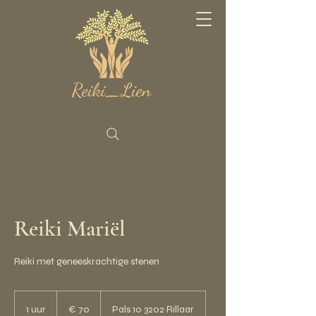
Reiki Mariël
Reiki met geneeskrachtige stenen
70
euro
1 uur
1
€ 70
Pals 10 3202 Rillaar